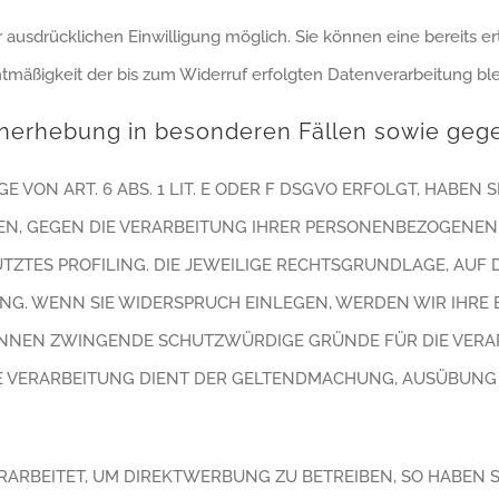
ausdrücklichen Einwilligung möglich. Sie können eine bereits erte
htmäßigkeit der bis zum Widerruf erfolgten Datenverarbeitung bl
nerhebung in besonderen Fällen sowie gege
ON ART. 6 ABS. 1 LIT. E ODER F DSGVO ERFOLGT, HABEN SI
EN, GEGEN DIE VERARBEITUNG IHRER PERSONENBEZOGENEN 
TZTES PROFILING. DIE JEWEILIGE RECHTSGRUNDLAGE, AUF 
NG. WENN SIE WIDERSPRUCH EINLEGEN, WERDEN WIR IHR
KÖNNEN ZWINGENDE SCHUTZWÜRDIGE GRÜNDE FÜR DIE VERAR
IE VERARBEITUNG DIENT DER GELTENDMACHUNG, AUSÜBUN
RBEITET, UM DIREKTWERBUNG ZU BETREIBEN, SO HABEN SI