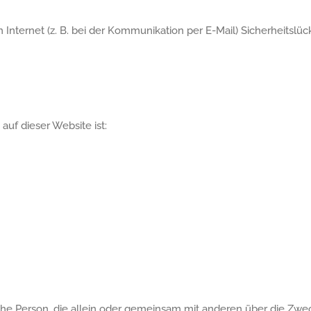
 Internet (z. B. bei der Kommunikation per E-Mail) Sicherheitslü
e
auf dieser Website ist:
tische Person, die allein oder gemeinsam mit anderen über die Zw