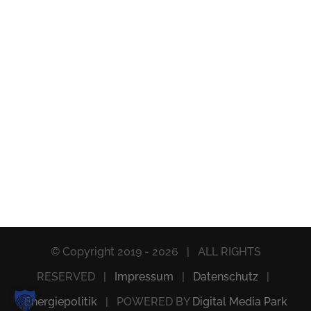
© Copyright 2019 -
2026 | ALL RIGHTS
RESERVED |
Impressum
|
Datenschutz
|
Energiepolitik
| POWERED BY
Digital Media Park